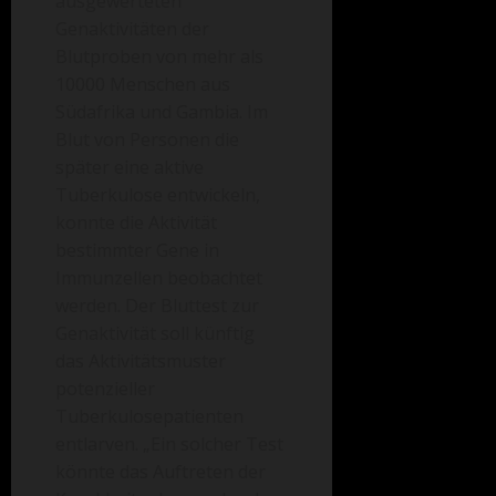
ausgewerteten
Genaktivitäten der
Blutproben von mehr als
10000 Menschen aus
Südafrika und Gambia. Im
Blut von Personen die
später eine aktive
Tuberkulose entwickeln,
konnte die Aktivität
bestimmter Gene in
Immunzellen beobachtet
werden. Der Bluttest zur
Genaktivität soll künftig
das Aktivitätsmuster
potenzieller
Tuberkulosepatienten
entlarven. „Ein solcher Test
könnte das Auftreten der