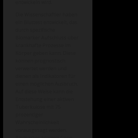
entwickeln wird.
Die Wissenschaftler haben
ein Bluttest entwickelt, das
durch spezifische
Biomarker Aufschluss über
krankhafte Prozesse im
Körper geben kann. Diese
können prognostisch
verwertet werden und
dienen als Indikatoren für
einen möglichen Ausbruch.
Auf diese Weise kann die
Entstehung einer aktiven
Tuberkulose mit 75
prozentiger
Wahrscheinlichkeit
vorausgesagt werden.
Biomarker können Gene