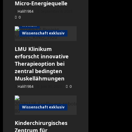
Micro-Energiequelle
Halil1984
September 6, 2023
0
Medizin
Wissenschaft exklusiv
LMU Klinikum
erforscht innovative
Therapieoption bei
zentral bedingten
Muskellähmungen
Halil1984
Juni 30, 2023
0
Wissenschaft exklusiv
Kinderchirurgisches
Zentrum für