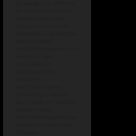
Bei weniger als 10% bricht
die Tuberkulose in ihrem
typischen Verlauf aus.
Aktuell ist ein Drittel der
Weltbevölkerung betroffen.
Wie bei anderen
Infektionskrankheiten auch
stellt der Erreger
Mycobakterium
tuberculosis eine
besonders
besorgniserregende
Verbreitung in Ländern
dar, in denen der Stand der
Medizin und der
technischen Möglichkeiten
bedingt durch Armut und
fehlendem