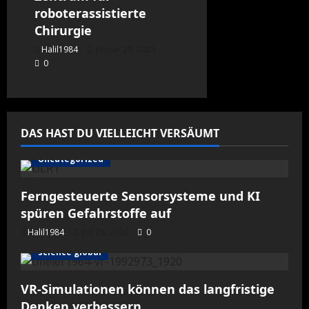
roboterassistierte
Chirurgie
Halil1984
Januar 20, 2023
0
DAS HAST DU VIELLEICHT VERSÄUMT
Uncategorized
Ferngesteuerte Sensorsysteme und KI
spüren Gefahrstoffe auf
Halil1984
Juli 28, 2026
0
science global
VR-Simulationen können das langfristige
Denken verbessern