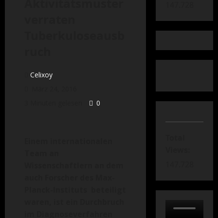
Aktivitätsmuster
147.728
verraten
Tuberkuloseausb
ruch
Celixoy
März 24, 2016
3 Minuten gelesen
0
Total
Einem internationalen
Views:
Team an
147.728
Wissenschaftlern an dem
auch Forscher des Max-
Planck-Instituts beteiligt
waren, ist ein Durchbruch
im Diagnoseverfahren