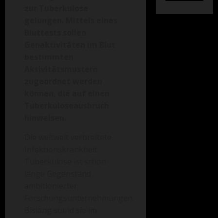
zur Tuberkulose
gelungen. Mittels eines
Bluttests sollen
Genaktivitäten im Blut
bestimmten
Aktivitätsmustern
zugeordnet werden
können, die auf einen
Tuberkuloseausbruch
hinweisen.
Die weltweit verbreitete
Infektionskrankheit
Tuberkulose ist schon
lange Gegenstand
ambitionierter
Forschungsunternehmungen.
Bislang stand sie im