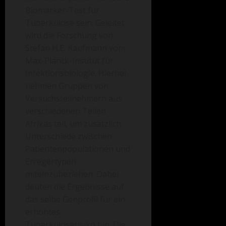
Biomarker-Test für
Tuberkulose sein. Geleitet
wird die Forschung von
Stefan H.E. Kaufmann vom
Max-Planck-Institut für
Infektionsbiologie. Hierbei
nehmen Gruppen von
Versuchsteilnehmern aus
verschiedenen Teilen
Afrikas teil, um zusätzlich
Unterschiede zwischen
Patientenpopulationen und
Erregertypen
miteinzubeziehen. Dabei
deuten die Ergebnisse auf
das selbe Genprofil für ein
erhöhtes
Tuberkuloserisiko hin. Die