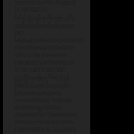
Schatten des HIV, Hepatitis
C und anderen
Infektionskrankheiten. Der
global tuberculosis report
der
Weltgesundheitsorganisation
(WHO) konnte für das Jahr
2012 1,3 Millionen Fälle
nachweisen, bei denen der
Verlauf der Krankheit
tödlich endete. Praktisch
jede Sekunde kommt ein
Fall hinzu indem sich
jemand infiziert. Weltweit
sterben täglich 4000
Menschen an Tuberkulose.
Dabei sind viele Menschen
infiziert ohne es zu wissen.