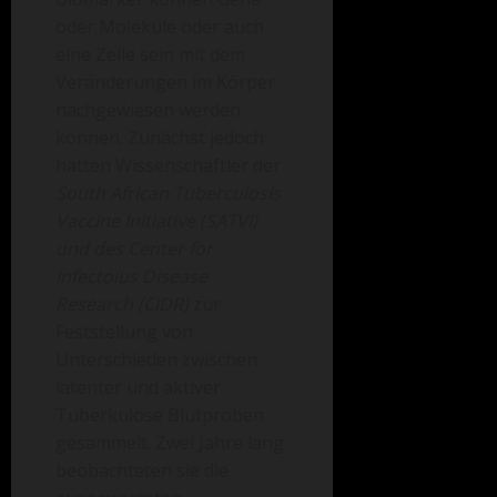
oder Moleküle oder auch
eine Zelle sein mit dem
Veränderungen im Körper
nachgewiesen werden
können. Zunächst jedoch
hatten Wissenschaftler der
South African Tuberculosis
Vaccine Initiative (SATVI)
und des Center for
Infectoius Disease
Research (CIDR)
zur
Feststellung von
Unterschieden zwischen
latenter und aktiver
Tuberkulose Blutproben
gesammelt. Zwei Jahre lang
beobachteten sie die