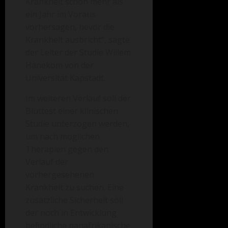
Krankheit schon mehr als
ein Jahr im Voraus
vorhersagen, bevor die
Krankheit ausbricht“, sagte
der Leiter der Studie Willem
Hanekom von der
Universität Kapstadt.
Im weiteren Verlauf soll der
Bluttest einer klinischen
Studie unterzogen werden,
um nach möglichen
Therapien gegen den
Verlauf der
vorhergesehenen
Krankheit zu suchen. Eine
zusätzliche Sicherheit soll
der noch in Entwicklung
befindliche panafrikanische