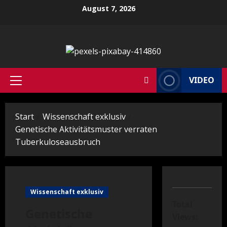
Zum
August 7, 2026
Inhalt
springen
VIDEO
Primäres
Menü
Start
Wissenschaft exklusiv
Genetische Aktivitätsmuster verraten
Tuberkuloseausbruch
Wissenschaft exklusiv
Total
Genetische
Views: