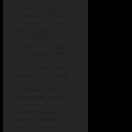
Ausbruch einer latenten
Infektion zuverlässig
voraussagen noch bevor
die Krankheit in die aktive
Phase übergeht. Das
ermöglicht den
vorbereiteten Umgang mit
dem Verlauf der Krankheit
das eine gezielte
Versorgung vereinfacht.
Obwohl sich das Blutbild
zwischen einer latenten
und aktiven Tuberkulose
unterscheidet, war es bis
heute unmöglich
vorauszusagen, ob und
wann der Infizierte eine
aktive Tuberkulose