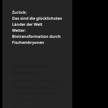
B
Zurück:
Das sind die glücklichsten
e
Länder der Welt
Weiter:
i
Biotransformation durch
t
Fischembryonen
r
a
Schreibe einen
Kommentar
g
Deine E-Mail-Adresse wird
s
nicht veröffentlicht.
n
Erforderliche Felder sind
mit
*
markiert
a
Kommentar
*