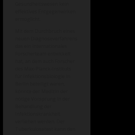
Gesundheitswesen kein
effektives Entgegenwirken
ermöglicht.
Mit dem Durchbruch eines
neuen Diagnoseverfahrens
das ein internationales
Forscherteam entwickelt
hat, an dem auch Forscher
des Max-Planck-Instituts
für Infektionsbiologie in
Berlin beteiligt waren,
könnte der Medizin der
nötige Vorsprung in der
Behandlung der
Infektionskrankheit
verliehen werden. Der
Tuberkulosetest kann den