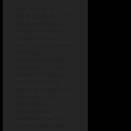
Positionierung ist ein
Begriff, um den man nicht
kommt, wenn man im
derzeitigen Geflecht aus
verschwörerischen und
pseudowissenschaftlichen
Strömungen einige
Wahrheiten verständlich
machen will. Um eine ihr
würdige Positionierung
bemüht sich auch die
Regierung, die sich derzeit
Fragen muss, ob sie
bezeichnende
Versäumnisse zu
verantworten hat. In den
sozialen Medien wächst