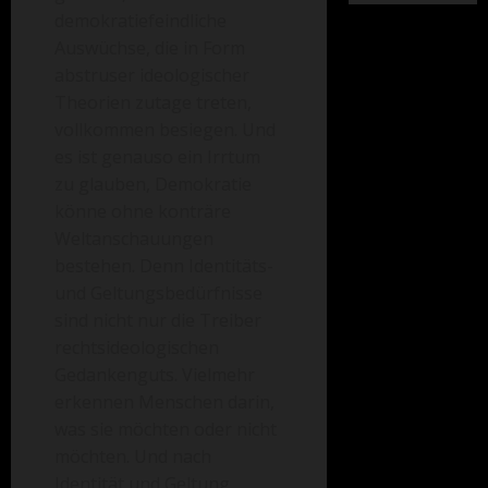
demokratiefeindliche
Auswüchse, die in Form
abstruser ideologischer
Theorien zutage treten,
vollkommen besiegen. Und
es ist genauso ein Irrtum
zu glauben, Demokratie
könne ohne konträre
Weltanschauungen
bestehen. Denn Identitäts-
und Geltungsbedürfnisse
sind nicht nur die Treiber
rechtsideologischen
Gedankenguts. Vielmehr
erkennen Menschen darin,
was sie möchten oder nicht
möchten. Und nach
Identität und Geltung