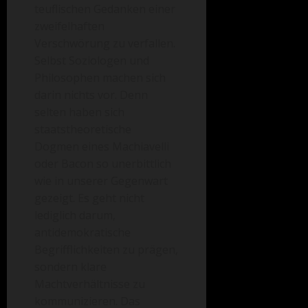
teuflischen Gedanken einer
zweifelhaften
Verschwörung zu verfallen.
Selbst Soziologen und
Philosophen machen sich
darin nichts vor. Denn
selten haben sich
staatstheoretische
Dogmen eines Machiavelli
oder Bacon so unerbittlich
wie in unserer Gegenwart
gezeigt. Es geht nicht
lediglich darum,
antidemokratische
Begrifflichkeiten zu prägen,
sondern klare
Machtverhältnisse zu
kommunizieren. Das