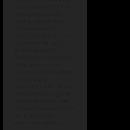
Kulturlandschaft führt. Ein
Ideologienkampf also.
Dabei gilt eigentlich: In
einer pluralistischen
Gesellschaft geht es nicht
um Sieg und Verlust. Es
geht um begreifen,
Bewusstsein schaffen und
weiter geben. Nur so
erheben sich solche Werte
und moralische
Handlungsmuster, die von
vielen gerne als Tugenden
bezeichnet werden, über
jene Anschauungen, welche
wir als tatsächlich
gefährlich empfinden.