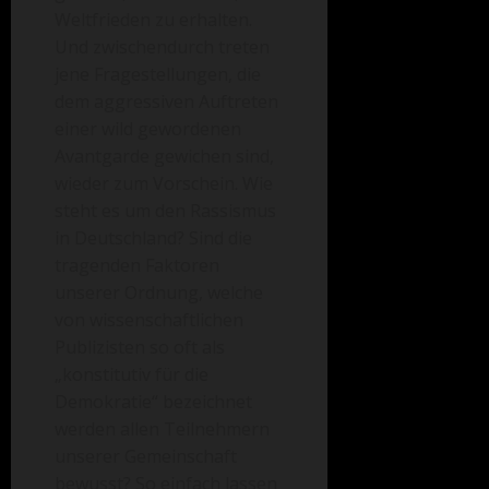
Weltfrieden zu erhalten.
Und zwischendurch treten
jene Fragestellungen, die
dem aggressiven Auftreten
einer wild gewordenen
Avantgarde gewichen sind,
wieder zum Vorschein. Wie
steht es um den Rassismus
in Deutschland? Sind die
tragenden Faktoren
unserer Ordnung, welche
von wissenschaftlichen
Publizisten so oft als
„konstitutiv für die
Demokratie“ bezeichnet
werden allen Teilnehmern
unserer Gemeinschaft
bewusst? So einfach lassen