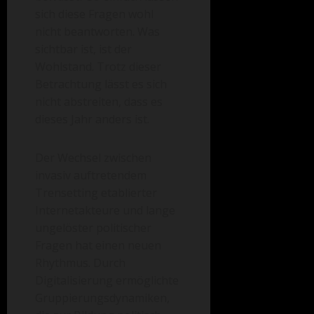
sich diese Fragen wohl
nicht beantworten. Was
sichtbar ist, ist der
Wohlstand. Trotz dieser
Betrachtung lässt es sich
nicht abstreiten, dass es
dieses Jahr anders ist.
Der Wechsel zwischen
invasiv auftretendem
Trensetting etablierter
Internetakteure und lange
ungelöster politischer
Fragen hat einen neuen
Rhythmus. Durch
Digitalisierung ermöglichte
Gruppierungsdynamiken,