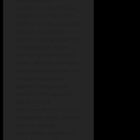
Konstrukte, als
rhetorischen Grundpfeiler
dargeboten haben, nicht
mehr als solches betrachtet
wird. So als hätte man
Jahrzehnte lang diese Form
des gesellschaftlichen
Übereinkommens walten
lassen, weil man ihm keine
wirksam bekämpfende und
vor allem alternative
Staatsform gegenüber
stellen konnte. Das Volk
glaubt nun auf
transparente schreiben zu
müssen wer sie ist. Nämlich
das Volk. Und der
Journalismus ergötzt sich