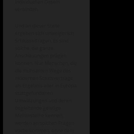
individuellen Dasein
verbinden.
Und an dieser Stelle
ergeben sich unweigerlich
Schlüsselfragen. Es sind
solche, die ganze
Anschauungen prägen
können. Nur Menschen, die
die mühsamen Wege des
modernen Staatsvertrags
als Ergebnis aller in Europa
stattgefundenen
Umwälzungen und deren
begleitende geistige
Meilensteine kennen,
werden an solchen Fragen
vorbeikommen, ohne dem