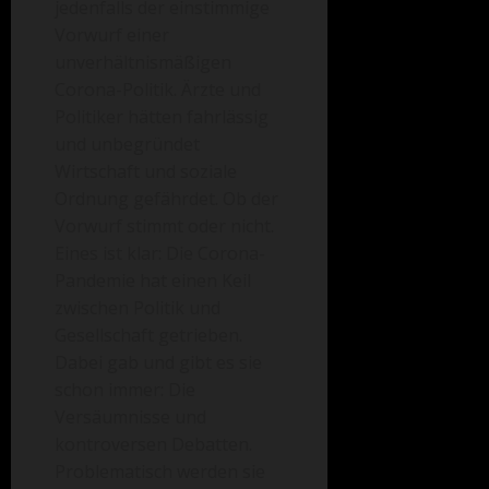
jedenfalls der einstimmige
Vorwurf einer
unverhältnismäßigen
Corona-Politik. Ärzte und
Politiker hätten fahrlässig
und unbegründet
Wirtschaft und soziale
Ordnung gefährdet. Ob der
Vorwurf stimmt oder nicht.
Eines ist klar: Die Corona-
Pandemie hat einen Keil
zwischen Politik und
Gesellschaft getrieben.
Dabei gab und gibt es sie
schon immer: Die
Versäumnisse und
kontroversen Debatten.
Problematisch werden sie