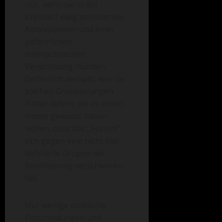
nur, wenn sie in ein
Kreislauf ewig anmutender
Ambivalenzen und einer
gefährlichen
innerpolitischen
Verstrickung münden.
Gefährlich deshalb, weil sie
solchen Gruppierungen
Futter liefern, die es schon
immer gewusst haben
wollen, dass das „System“
sich gegen eine nicht klar
definierte Gruppe der
Bevölkerung verschworen
hat.
Nur wenige politische
Entscheidungen und