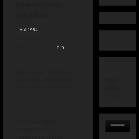
Bewusstsein
schaffen
Halil1984
Oktober 4, 2020
6 Minuten gelesen
0
Bevor du den Artikel liest,
klicke hier, um den Celixoy
Total
YouTube-Kanal zu sehen.
Views:
147.517
Es ist ein nicht klar
erkannter Irrtum, zu
glauben, man könne