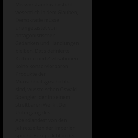
Missverständnis besteht
wesentlich in dem Glauben,
Demokratie müsse
unangetastet von
antagonistischen
Gedanken und Handlungen
bleiben. Dass definierte
Kulturen und Zivilisationen
keine konservierbaren
Produkte der
Menschheitsgeschichte
sind, wusste schon Oswald
Spengler, der in seinem
streitbaren Werk „Der
Untergang des
Abendlandes“ von den
Jahreszeiten der Imperien
spricht. Europa lebt in der