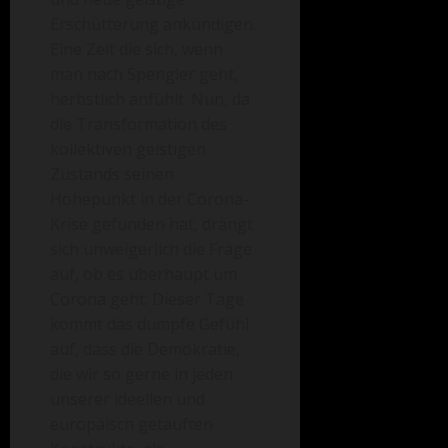
Erschütterung ankündigen.
Eine Zeit die sich, wenn
man nach Spengler geht,
herbstlich anfühlt. Nun, da
die Transformation des
kollektiven geistigen
Zustands seinen
Höhepunkt in der Corona-
Krise gefunden hat, drängt
sich unweigerlich die Frage
auf, ob es überhaupt um
Corona geht. Dieser Tage
kommt das dumpfe Gefühl
auf, dass die Demokratie,
die wir so gerne in jeden
unserer ideellen und
europäisch getauften