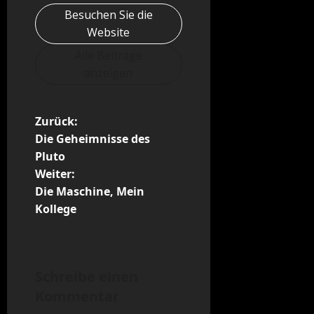
Besuchen Sie die
Website
Alle Beiträge
anzeigen
B
Zurück:
Die Geheimnisse des
e
Pluto
Weiter:
i
Die Maschine, Mein
t
Kollege
r
a
Schreibe einen
Kommentar
g