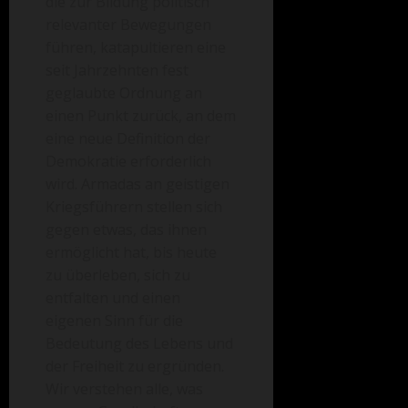
die zur Bildung politisch
relevanter Bewegungen
führen, katapultieren eine
seit Jahrzehnten fest
geglaubte Ordnung an
einen Punkt zurück, an dem
eine neue Definition der
Demokratie erforderlich
wird. Armadas an geistigen
Kriegsführern stellen sich
gegen etwas, das ihnen
ermöglicht hat, bis heute
zu überleben, sich zu
entfalten und einen
eigenen Sinn für die
Bedeutung des Lebens und
der Freiheit zu ergründen.
Wir verstehen alle, was