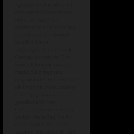
Agitationen sind nicht mit
coronarelevanten Fragen
behaftet. Das Virus
bestimmt alle Bereiche des
Lebens und funktioniert
lediglich mit der
auferlegten Schablone des
Corona- Normativs. Eine
Konstellation die unsicher
macht. Sie bringt uns
Ungewohntes bei, lehrt uns
die Empfindlichkeit unserer
sicher geglaubten
gesellschaftlichen
Ordnung, um uns dazu zu
treiben, feste Begriffe für
das zu finden, woran wir
glauben, was uns hilft, den