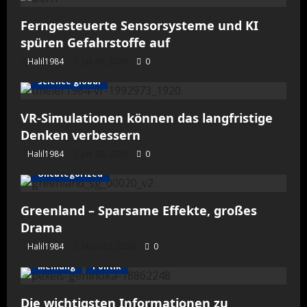
Ferngesteuerte Sensorsysteme und KI
spüren Gefahrstoffe auf
Halil1984
Juli 28, 2026
0
science global
VR-Simulationen können das langfristige
Denken verbessern
Halil1984
Juli 28, 2026
0
Uncategorized
Greenland – Sparsame Effekte, großes
Drama
Halil1984
März 23, 2026
0
Meinung
Politik
Die wichtigsten Informationen zu