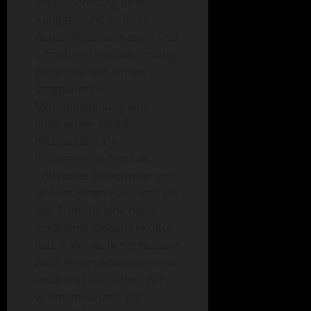
am Aufschwung ihrer
Auflagen und an ihrer
neuen Rolle, Sensation und
Scharfmacherei als Lösung
gegen die seit Jahren
stagnierende
Monopolstellung der
klassischen Medien
einzusetzen. Der
Journalismus dient als
kritikloses Sprachrohr und
bedient jeden Halunken der
ihm Stoff für eine neue
dekadente Debattenkultur
liefert. Wir wollen scheinbar
nicht mehr verbessern und
neue Wege schaffen. Wir
wollen anheizen, um