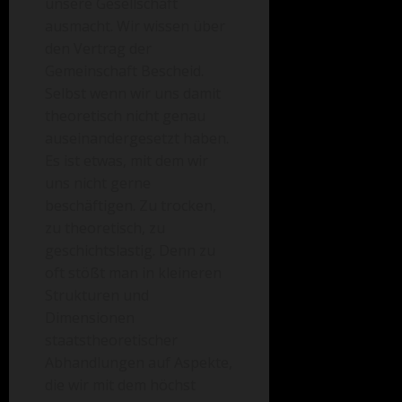
unsere Gesellschaft
ausmacht. Wir wissen über
den Vertrag der
Gemeinschaft Bescheid.
Selbst wenn wir uns damit
theoretisch nicht genau
auseinandergesetzt haben.
Es ist etwas, mit dem wir
uns nicht gerne
beschäftigen. Zu trocken,
zu theoretisch, zu
geschichtslastig. Denn zu
oft stößt man in kleineren
Strukturen und
Dimensionen
staatstheoretischer
Abhandlungen auf Aspekte,
die wir mit dem höchst