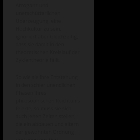
Arroganz und
unerschütterlichen
Überzeugung, eine
Hochkultur zu sein,
ignoriert aber Gleichzeitig,
dass sie damit in den
theoretischen Kreislauf der
Zyklentheorie fällt.
So wie sie ihre Entstehung
in den schier unendlichen
Phasen ihres
philosophischen Reichtums
feierte, so muss sie sich
auch jenen Zeiten stellen,
die ein abbauen und altern
der gewohnten Ordnung
und neue geistige