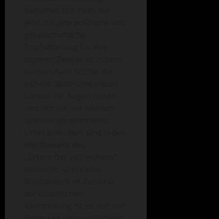
bemühen sich nicht nur
jene, die jede politische und
gesellschaftliche
Erschütterung für ihre
eigenen Zwecke zu nutzen
suchen. Auch solche, die
sich die Geschichte dieses
Landes vor Augen halten
und sich um ein politisch
unvoreingenommenes
Urteil bemühen, sind in den
Wettbewerb des
„Erkennbar sein wollens“
verstrickt. Und dieser
Wettbewerb im Zustand
der chaotischen
Verstrickung ist es, der zum
Erstarken einer vielfältigen