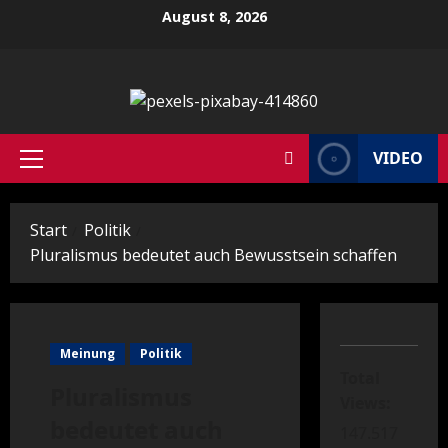
Zum
August 8, 2026
Inhalt
springen
VIDEO
Primäres
Menü
Start
Politik
Pluralismus bedeutet auch Bewusstsein schaffen
Meinung
Politik
Total
Pluralismus
Views:
bedeutet auch
147.517