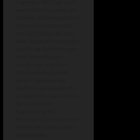
folgenden 365 Tage nach
einem Infarkt starben als
Männer, während jedoch im
Untersuchungszeitraum
von fünf Jahren, bei dem
Alter, Begleiterkrankungen
und Art der Behandlungen
nicht miteinbezogen
wurden, keine großen
Unterschiede zu sehen
waren. Psychosoziale
Faktoren wurden jedoch
ausgelassen. Diese sind in
der geäußerten
Begründung des
Professors zum doch recht
spezifischen Unterschied
zwischen den