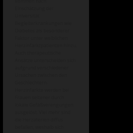
kommen nach
Einschätzung der
Universität
Begleiterkrankungen wie
Diabetes als besonderer
Faktor unter weiblichen
Herzinfarktpatienten hinzu.
Auch therapeutische
Ansätze unterscheiden sich
aufgrund verschiedener
Ursachen zwischen den
Geschlechtern.
Herzinfarkte werden bei
Frauen seltener durch
lokale Gefäßverengungen
ausgelöst. Viel mehr sind
die Herzaterien diffus
befallen, weshalb sich