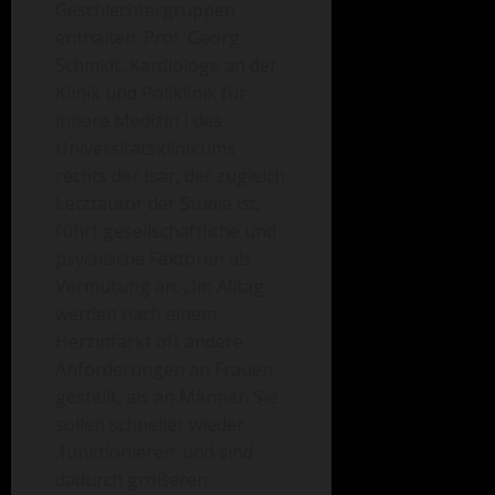
Geschlechtergruppen
enthalten. Prof. Georg
Schmidt, Kardiologe an der
Klinik und Poliklinik für
innere Medizin I des
Universitätsklinikums
rechts der Isar, der zugleich
Letztautor der Studie ist,
führt gesellschaftliche und
psychische Faktoren als
Vermutung an. „Im Alltag
werden nach einem
Herzinfarkt oft andere
Anforderungen an Frauen
gestellt, als an Männer. Sie
sollen schneller wieder
‚funktionieren‘ und sind
dadurch größeren