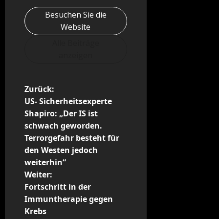
Besuchen Sie die
Website
Alle Beiträge
anzeigen
B
Zurück:
US- Sicherheitsexperte
e
Shapiro: „Der IS ist
schwach geworden.
i
Terrorgefahr besteht für
t
den Westen jedoch
weiterhin“
r
Weiter:
Fortschritt in der
a
Immuntherapie gegen
g
Krebs