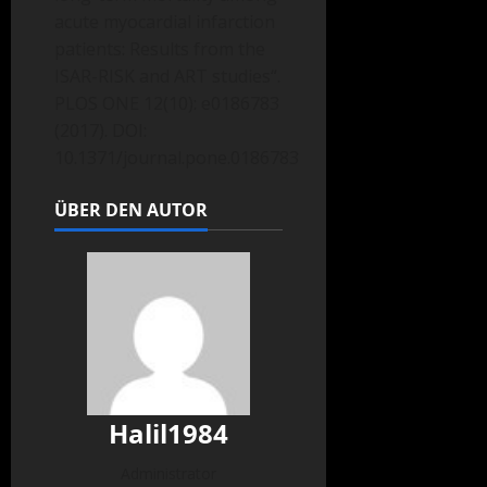
acute myocardial infarction
patients: Results from the
ISAR-RISK and ART studies“.
PLOS ONE 12(10): e0186783
(2017). DOI:
10.1371/journal.pone.0186783
ÜBER DEN AUTOR
Halil1984
Administrator