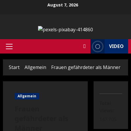
Zum
August 7, 2026
Inhalt
springen
VIDEO
Primäres
Menü
Start
Allgemein
Frauen gefährdeter als Männer
Allgemein
Total
Frauen
Views:
gefährdeter als
147.705
Männer