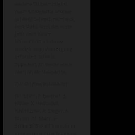
weitere Studien zeigen.
Auch biologische Gründe
schließt Schmidt nicht aus.
Fest steht, dass das erste
Jahr nach einem
Herzinfarkt intensive
medizinische Versorgung
erfordert. Schmidt
appelliert an dieser Stelle
auch an die Hausärzte.
Zur Originalpublikation
R. Ubrich, P. Barthel, B.
Haller, K. Hnatkova,
K.M.Huster, A. Steger, A.
Müller, M. Malik, G.
Schmidt.“Sex differences in
long-term mortality among