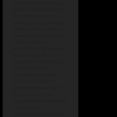
Belastungen ausgesetzt“,
erklärt Georg Schmidt auf
der Internetseite der
Universität. Die Depression
erwähnt Prof. Schmidt als
bedeutenden Einfluss, die
nicht nur für sich
genommen gefährlich sei,
sondern auch oft
begleitender Risikofaktor
bei vielen anderen
Krankheiten. Ob die im
Rahmen der Studie
angeführten „Auslöser“ ein
Hauptgrund für die
festgestellten Unterschiede
zwischen den
Geschlechtern sind, werden