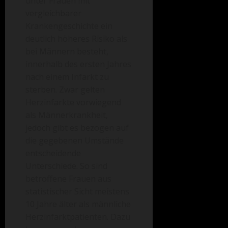
unter Frauen mit
vergleichbarer
Krankengeschichte ein
deutlich höheres Risiko als
bei Männern besteht,
innerhalb des ersten Jahres
nach einem Infarkt zu
sterben. Zwar gelten
Herzinfarkte vorwiegend
als Männerkrankheit,
jedoch gibt es bezogen auf
die gegebenen Umstände
entscheidende
Unterschiede. So sind
betroffene Frauen aus
statistischer Sicht meistens
10 Jahre älter als männliche
Herzinfarktpatienten. Dazu