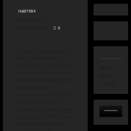
Halil1984
Oktober 26, 2017
3 Minuten gelesen
0
Die Gefahr an den Folgen
eines überstandenen
Herzinfarkts zu sterben ist
Total
bei Frauen größer als bei
Views:
Männern. Wissenschaftler
147.705
der Technischen
Universität München leiten
diese Erkenntnis aus
relevanten Patientendaten
vergangener Jahre ab, aus
denen hervorgeht, dass