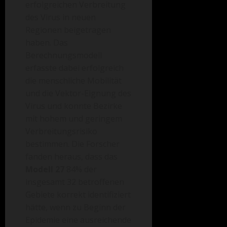
erfolgreichen Verbreitung
des Virus in neuen
Regionen beigetragen
haben. Das
Berechnungsmodell
erfasste dabei erfolgreich
die menschliche Mobilität
und die Vektor-Eignung des
Virus und konnte Bezirke
mit hohem und geringem
Verbreitungsrisiko
bestimmen. Die Forscher
fanden heraus, dass das
Modell 27
84% der
insgesamt 32 betroffenen
Gebiete korrekt identifiziert
hätte, wenn zu Beginn der
Epidemie eine ausreichende