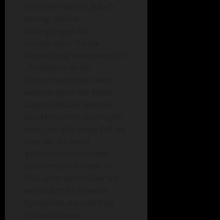
Forscher machen jedoch
demografische
Bedingungen als
Haupttreiber
für die
Verbreitung verantwortlich.
„Gelbfieber ist ein
hämorrhagisches Fieber,
welches durch die Aedes
aegypti-Mücke zwischen
den Menschen übertragen
wird, und galt lange Zeit als
eine der am meist
gefürchteten tödlichen
Krankheiten. In etwa 15-
25% unter den Infizierten
verursacht es schwere
Symptome, die zum Tod
führen können.