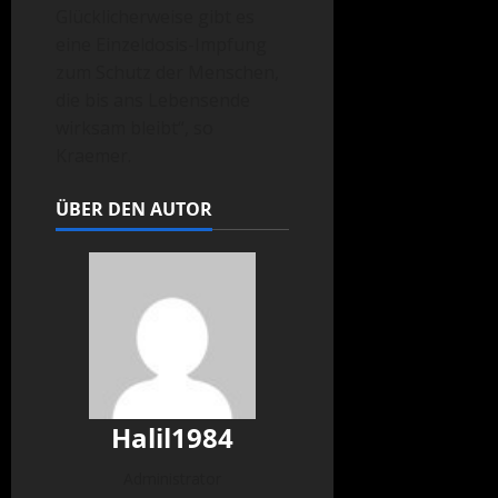
Glücklicherweise gibt es
eine Einzeldosis-Impfung
zum Schutz der Menschen,
die bis ans Lebensende
wirksam bleibt“, so
Kraemer.
ÜBER DEN AUTOR
Halil1984
Administrator