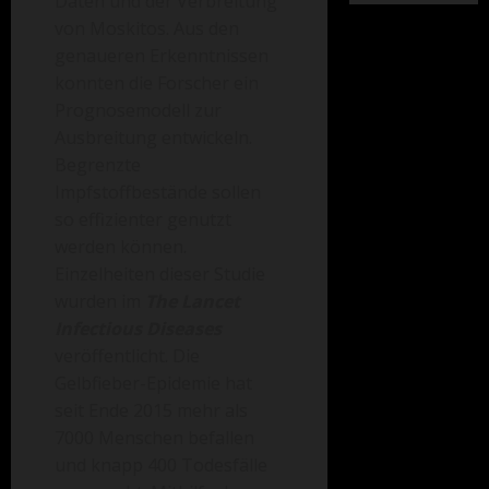
Daten und der Verbreitung
von Moskitos. Aus den
genaueren Erkenntnissen
konnten die Forscher ein
Prognosemodell zur
Ausbreitung entwickeln.
Begrenzte
Impfstoffbestände sollen
so effizienter genutzt
werden können.
Einzelheiten dieser Studie
wurden im
The Lancet
Infectious Diseases
veröffentlicht.
Die
Gelbfieber-Epidemie hat
seit Ende 2015 mehr als
7000 Menschen befallen
und knapp 400 Todesfälle