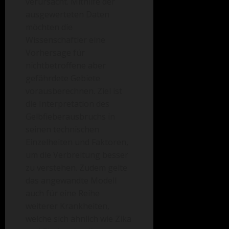
verursacht. Mithilfe der
ausgewerteten Daten
möchten die
Wissenschaftler eine
Vorhersage für
nichtbetroffene aber
gefährdete Gebiete
vorausberechnen. Ziel ist
die Interpretation des
Gelbfieberausbruchs in
seinen technischen
Einzelheiten und Faktoren,
um die Verbreitung besser
zu verstehen. Zudem gelte
das angewandte Modell
auch für eine Reihe
weiterer Krankheiten,
welche sich ähnlich wie Zika