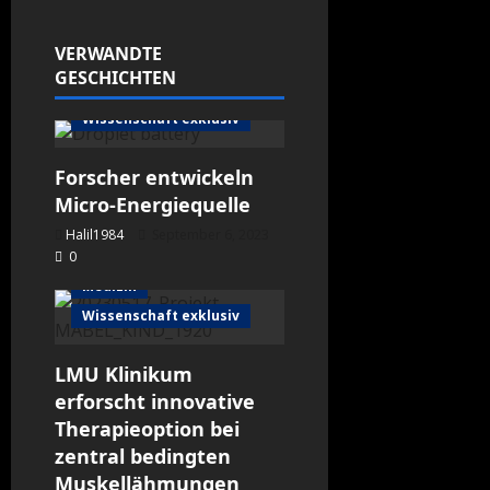
VERWANDTE
GESCHICHTEN
science global
Wissenschaft exklusiv
Forscher entwickeln
Micro-Energiequelle
Halil1984
September 6, 2023
0
Medizin
Wissenschaft exklusiv
LMU Klinikum
erforscht innovative
Therapieoption bei
zentral bedingten
Muskellähmungen