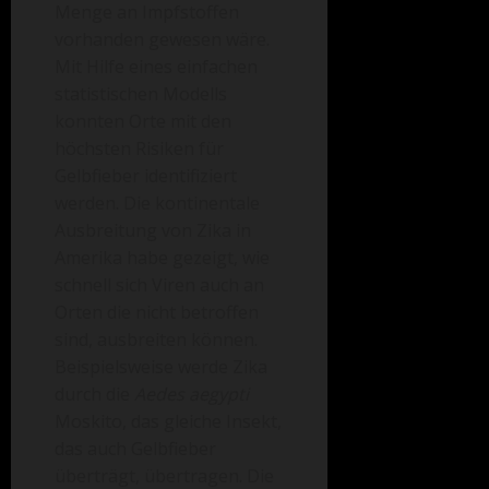
Menge an Impfstoffen
vorhanden gewesen wäre.
Mit Hilfe eines einfachen
statistischen Modells
konnten Orte mit den
höchsten Risiken für
Gelbfieber identifiziert
werden. Die kontinentale
Ausbreitung von Zika in
Amerika habe gezeigt, wie
schnell sich Viren auch an
Orten die nicht betroffen
sind, ausbreiten können.
Beispielsweise werde Zika
durch die
Aedes aegypti
Moskito, das gleiche Insekt,
das
auch
Gelbfieber
überträgt, übertragen.
Die