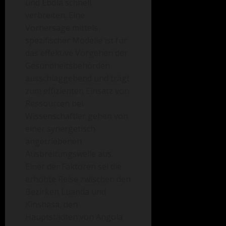
und Ebola schnell
verbreiten. Eine
Vorhersage mittels
spezifischer Modelle ist für
das effektive Vorgehen der
Gesundheitsbehörden
ausschlaggebend und trägt
zum effizienten Einsatz von
Ressourcen bei.
Wissenschaftler gehen von
einer synergetisch
angetriebenen
Ausbreitungswelle aus.
Einer der Faktoren sei die
erhöhte Reise zwischen den
Bezirken Luanda und
Kinshasa, den
Hauptstädten von Angola