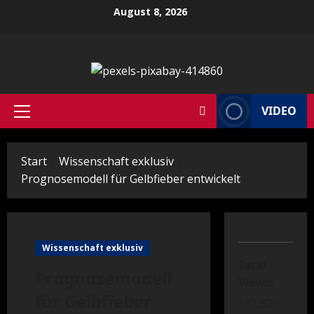
Zum
August 8, 2026
Inhalt
springen
VIDEO
Primäres
Menü
Start
Wissenschaft exklusiv
Prognosemodell für Gelbfieber entwickelt
Wissenschaft exklusiv
Total
Prognosemodell
Views:
für Gelbfieber
147.520