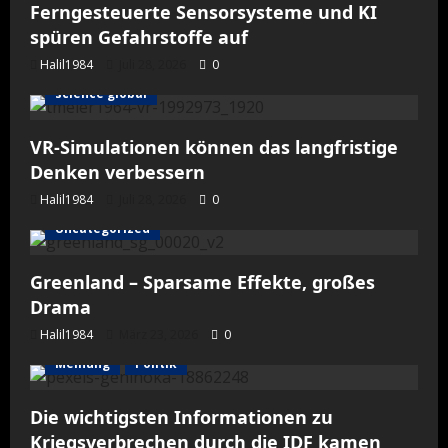
Ferngesteuerte Sensorsysteme und KI
spüren Gefahrstoffe auf
Halil1984
Juli 28, 2026
0
science global
VR-Simulationen können das langfristige
Denken verbessern
Halil1984
Juli 28, 2026
0
Uncategorized
Greenland – Sparsame Effekte, großes
Drama
Halil1984
März 23, 2026
0
Meinung
Politik
Die wichtigsten Informationen zu
Kriegsverbrechen durch die IDF kamen