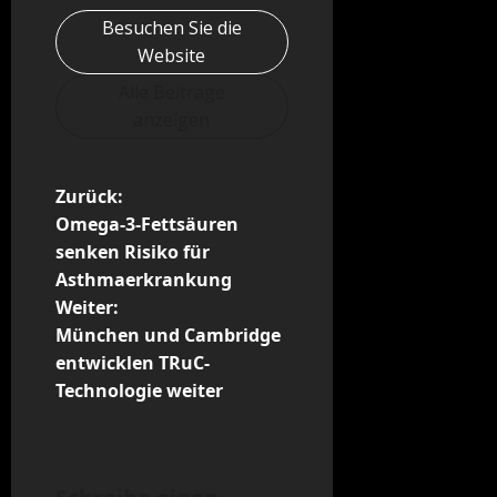
Besuchen Sie die
Website
Alle Beiträge
anzeigen
B
Zurück:
Omega-3-Fettsäuren
e
senken Risiko für
Asthmaerkrankung
i
Weiter:
t
München und Cambridge
entwicklen TRuC-
r
Technologie weiter
a
g