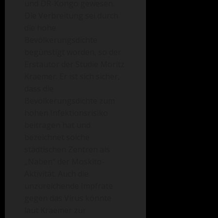
und DR-Kongo gewesen.
Die Verbreitung sei durch
die hohe
Bevölkerungsdichte
begünstigt worden, so der
Erstautor der Studie Moritz
Kraemer. Er ist sich sicher,
dass die
Bevölkerungsdichte zum
hohen Infektionsrisiko
beitragen hat und
bezeichnet solche
städtischen Zentren als
„Naben“ der Moskito-
Aktivität. Auch die
unzureichende Impfrate
gegen das Virus könnte
laut Kraemer zur