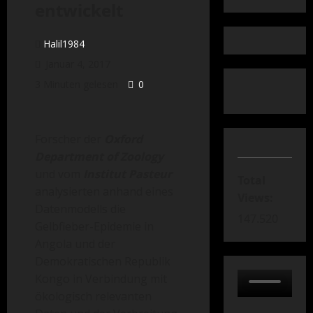
entwickelt
Halil1984
Januar 4, 2017
3 Minuten gelesen
0
Forscher der
Oxford
Department of Zoology
und vom
Institut Pasteur
Total
analysierten anhand eines
Views:
Datenmodells die
147.520
Gelbfieber-Epidemie in
Angola und der
Demokratischen Republik
Kongo in Verbindung mit
ökologisch relevanten