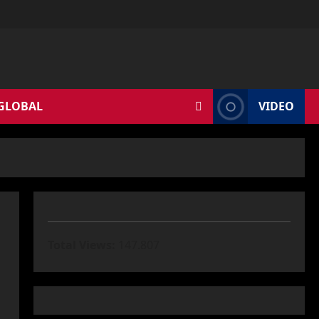
 GLOBAL
VIDEO
Total Views:
147.807