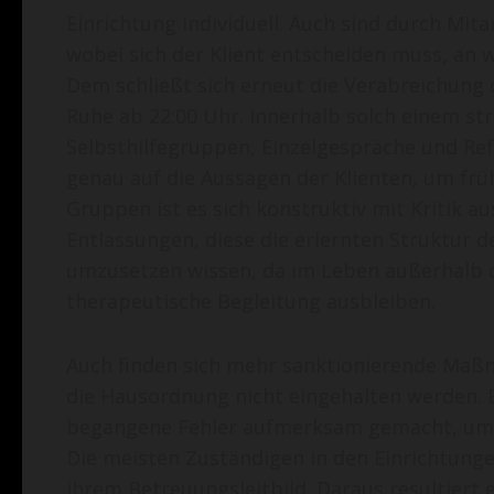
Einrichtung individuell. Auch sind durch Mi
wobei sich der Klient entscheiden muss, an 
Dem schließt sich erneut die Verabreichung 
Ruhe ab 22:00 Uhr. Innerhalb solch einem st
Selbsthilfegruppen, Einzelgespräche und Ref
genau auf die Aussagen der Klienten, um frü
Gruppen ist es sich konstruktiv mit Kritik au
Entlassungen, diese die erlernten Struktur d
umzusetzen wissen, da im Leben außerhalb 
therapeutische Begleitung ausbleiben.
Auch finden sich mehr sanktionierende Maß
die Hausordnung nicht eingehalten werden. 
begangene Fehler aufmerksam gemacht, um d
Die meisten Zuständigen in den Einrichtunge
ihrem Betreuungsleitbild. Daraus resultiert