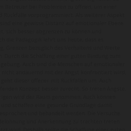
em Betreuer bei Problemen zu öffnen, um einer
d Rückfälle vorprogrammiert. Als weiterer Aspekt
 sind eine gewisse Distanz auf emotionaler Ebene
et, sich besser abgrenzen zu können und
ch die Pädagogik lehrt uns heute, dass es
ng, Grenzen bezüglich des Verhaltens und Werte
n. Durch die Schaffung einer guten Bindung zum
Umgebung. Auch sind die Menschen auf emotionaler
nicht andauernd mit der Angst konfrontiert wird,
 geht dieser offener mit Rückfällen um. Auch
enden Konzept besser zurecht. So treten Ängste,
ntrigen wird der Raum genommen. Auch können
n und schaffen eine gesunde Grundlage damit
esprochen und behandelt werden. Die Versuche
 Belohnung und Anerkennung zu trachten treten
tzt wird. Deshalb sollte die Schaffung einer guten