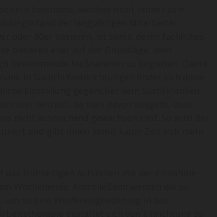
arbeitern bestimmt, welches nicht immer zum
ildungsstand der langjährigen Mitarbeiter,
r oder 80er basieren, ist somit deren fachliches
ese basieren eher auf der Grundlage, dem
urch bestimmende Maßnahmen zu begleiten. Damit
und. In Suchthilfeeinrichtungen findet sich diese
önliche Einstellung gegenüber dem Suchtkranken.
ritärer betreut, da man davon ausgeht, dass
s nicht ausreichend gewachsen sind. So wird der
uriert und gibt ihnen somit kaum Zeit sich mehr
uf das frühzeitigen Aufstehen mit der Einnahme
 am Wochenende. Anschließend werden die zu
, um so eine Wiedereingliederung in das
rbeitstherapie gestaltet sich von Einrichtung zu