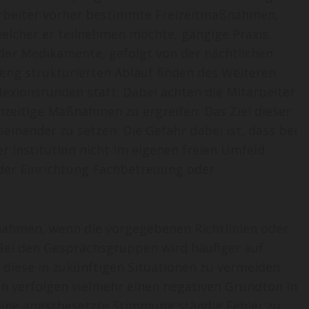
tarbeiter vorher bestimmte Freizeitmaßnahmen,
welcher er teilnehmen möchte, gängige Praxis.
der Medikamente, gefolgt von der nächtlichen
reng strukturierten Ablauf finden des Weiteren
lexionsrunden statt. Dabei achten die Mitarbeiter
hzeitige Maßnahmen zu ergreifen. Das Ziel dieser
seinander zu setzen. Die Gefahr dabei ist, dass bei
er Institution nicht im eigenen freien Umfeld
der Einrichtung Fachbetreuung oder
nahmen, wenn die vorgegebenen Richtlinien oder
Bei den Gesprächsgruppen wird häufiger auf
iese in zukünftigen Situationen zu vermeiden.
n verfolgen vielmehr einen negativen Grundton in
 eine angstbesetzte Stimmung ständig Fehler zu