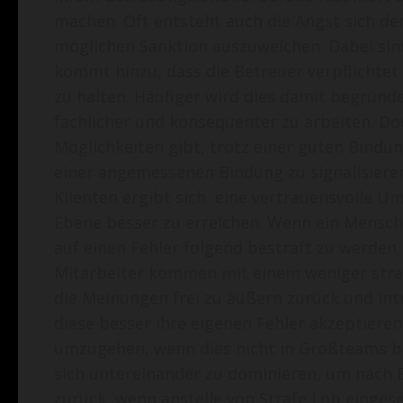
machen. Oft entsteht auch die Angst sich d
möglichen Sanktion auszuweichen. Dabei sin
kommt hinzu, dass die Betreuer verpflichtet
zu halten. Häufiger wird dies damit begründ
fachlicher und konsequenter zu arbeiten. Do
Möglichkeiten gibt, trotz einer guten Bindu
einer angemessenen Bindung zu signalisiere
Klienten ergibt sich eine vertrauensvolle 
Ebene besser zu erreichen. Wenn ein Mensch 
auf einen Fehler folgend bestraft zu werden,
Mitarbeiter kommen mit einem weniger straf
die Meinungen frei zu äußern zurück und I
diese besser ihre eigenen Fehler akzeptiere
umzugehen, wenn dies nicht in Großteams b
sich untereinander zu dominieren, um nach
zurück, wenn anstelle von Strafe Lob eingese