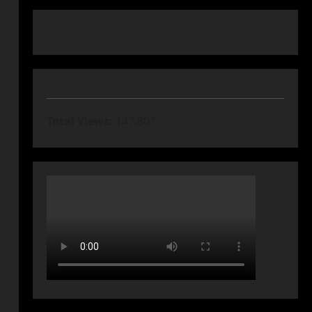
Total Views:
147.807