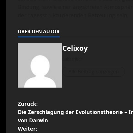
Bindung, sowie einer angstfreien Atmosphä
der tagesstrukturierenden Betreuung sein.
ÜBER DEN AUTOR
Celixoy
Subscriber
Alle Beiträge anzeigen
B
Zurück:
Die Zerschlagung der Evolutionstheorie – 
e
von Darwin
i
Weiter: