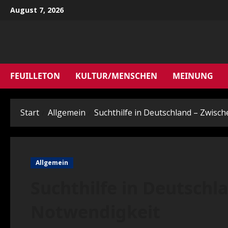
Zum
August 7, 2026
Inhalt
springen
FEUILLETON
KULTUR/MENSCHEN
MEINUNG
Start
Allgemein
Suchthilfe in Deutschland – Zwisc
Allgemein
Suchthilfe in Deutschl
Notwendigkeit