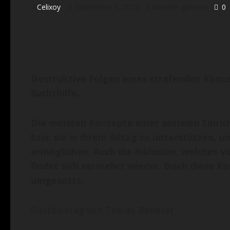
Celixoy
September 9, 2015
4 Minuten gelesen
0
Destruktive Folgen eines strafenden Konzep
Suchthilfe.
Die meisten Konzepte einer sozialen Einri
bzw. sie in ihrem Alltag zu unterstützen,
ermöglichen. Auch die Inklusion, welches 
findet sich vermehrt wieder. Doch diese Ko
umgesetzt.
Gastbeitrag von Tobias Bendrat