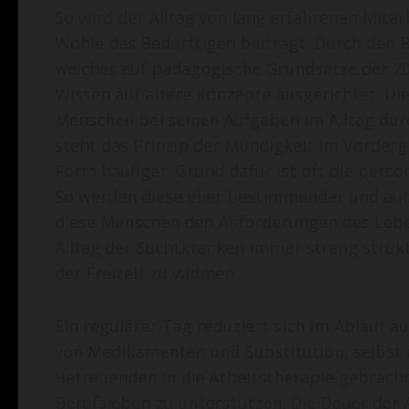
So wird der Alltag von lang erfahrenen Mit
Wohle des Bedürftigen beiträgt. Durch den B
welches auf pädagogische Grundsätze der 70e
Wissen auf ältere Konzepte ausgerichtet. Di
Menschen bei seinen Aufgaben im Alltag d
steht das Prinzip der Mündigkeit im Vordergr
Form häufiger. Grund dafür ist oft die pers
So werden diese eher bestimmender und auto
diese Menschen den Anforderungen des Leben
Alltag der Suchtkranken immer streng strukt
der Freizeit zu widmen.
Ein regulärer Tag reduziert sich im Ablauf a
von Medikamenten und Substitution, selbst
Betreuenden in die Arbeitstherapie gebracht
Berufsleben zu unterstützen. Die Dauer der A