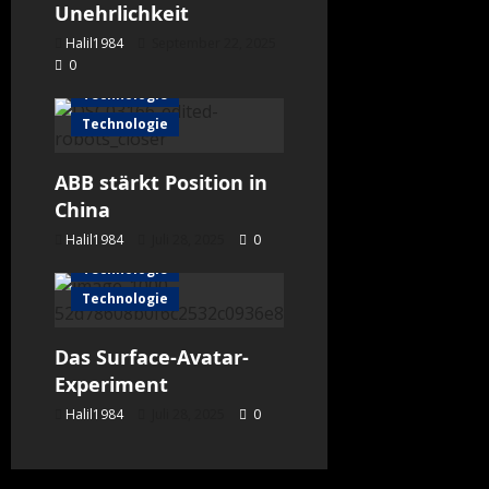
Unehrlichkeit
Halil1984
September 22, 2025
0
Technologie
Technologie
ABB stärkt Position in
China
Halil1984
Astronomie
Juli 28, 2025
0
Technologie
Technologie
Das Surface-Avatar-
Experiment
Halil1984
Juli 28, 2025
0