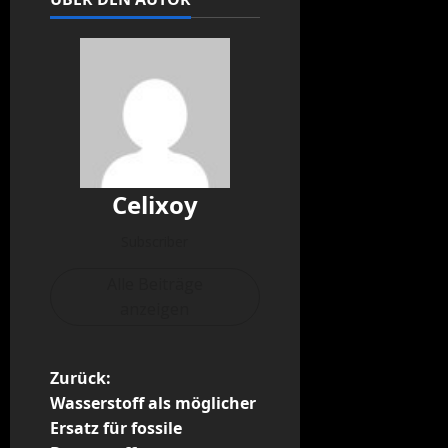
Celixoy
Subscriber
Alle Beiträge
anzeigen
B
Zurück:
Wasserstoff als möglicher
e
Ersatz für fossile