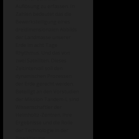
Auflösung zu erfassen. In
Zahlen bedeutet das die
Bewerkstelligung eines
dreidimensionalen Abbilds
der Landmasse unserer
Erde im acht Tage
Rhythmus. Und das von
zwei Satelliten. Dieses
Zeitintervall soll den
dynamischen Prozessen
der Erde gerecht werden.
Beteiligt an den Vorstudien
der Mission Tandem-L sind
Wissenschaftler der
Helmholtz-Zentren. Ihre
Ergebnisse und die Rolle
der Technologie in der
Bewältigung