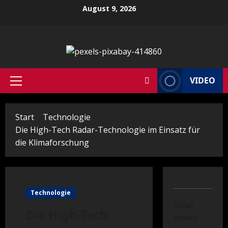
Zum
August 9, 2026
Inhalt
springen
VIDEO
Primäres
Menü
Start
Technologie
Die High-Tech Radar-Technologie im Einsatz für
die Klimaforschung
Technologie
Total
Die High-Tech
Views: