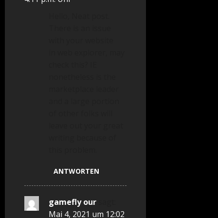
Hello, Neat post.
There is an issue
with your website
in web explorer, may
check this? IE
nonetheless is the
marketplace leader
and a large portion
of other folks will
leave out your great
writing because of
this problem.
ANTWORTEN
gamefly our
sagt:
Mai 4, 2021 um 12:02