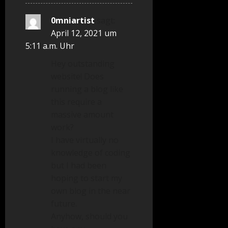
0mniartist
sagt:
April 12, 2021 um
5:11 a.m. Uhr
Hey outstanding
website! Does
running a blog like
this require a
massive amount
work?
I have virtually no
knowledge of coding
but I had been
hoping to start my
own blog in the near
future.
Anyhow, should you