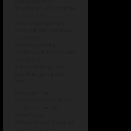
Frequenzbereich
sicherstellen. Wenn man die
ambitionierten
Forschungsergebnisse
neben das bevorstehende
Projekt des
Missionsvorschlags
Tandem L stellt, wird einem
klar, dass die
Erdbeobachtung nicht
technisiert genug sein
kann.
Diese High-Tech
Radarmission hat sich zum
Ziel gesetzt, wichtige
Umwelt- und
Klimaparameter global und
in hoher zeitlicher