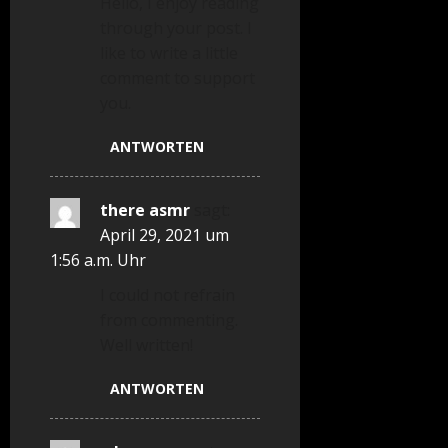
Hello, I enjoy reading
through your post. I
like to write a little
comment to support
you.
ANTWORTEN
there asmr
sagt:
April 29, 2021 um
1:56 a.m. Uhr
I could not refrain
from commenting.
Well written!
ANTWORTEN