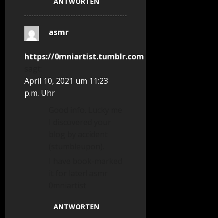
ANTWORTEN
asmr
https://0mniartist.tumblr.com
sagt:
April 10, 2021 um 11:23
p.m. Uhr
Good info. Lucky me
I discovered your
blog by accident
(stumbleupon).
I have book-marked
it for later! asmr
0mniartist
ANTWORTEN