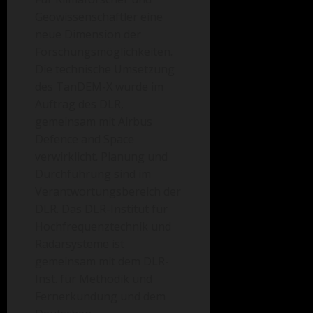
Geowissenschaftler eine
neue Dimension der
Forschungsmöglichkeiten.
Die technische Umsetzung
des TanDEM-X wurde im
Auftrag des DLR,
gemeinsam mit Airbus
Defence and Space
verwirklicht. Planung und
Durchführung sind im
Verantwortungsbereich der
DLR. Das DLR-Institut für
Hochfrequenztechnik und
Radarsysteme ist
gemeinsam mit dem DLR-
Inst. für Methodik und
Fernerkundung und dem