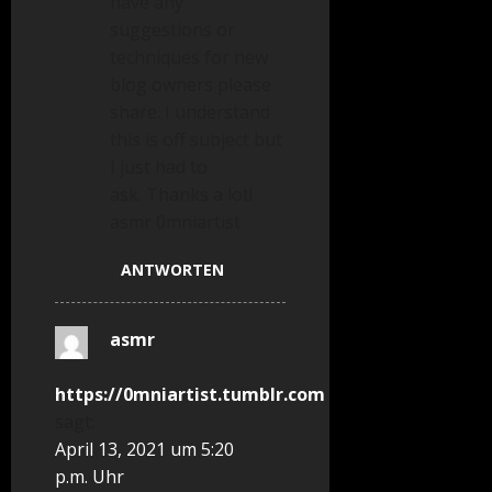
have any
suggestions or
techniques for new
blog owners please
share. I understand
this is off subject but
I just had to
ask. Thanks a lot!
asmr 0mniartist
ANTWORTEN
asmr
https://0mniartist.tumblr.com
sagt:
April 13, 2021 um 5:20
p.m. Uhr