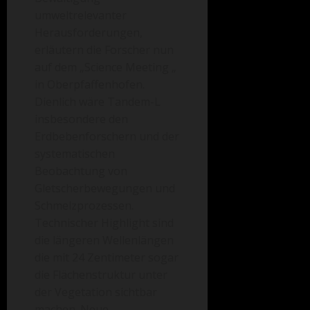
umweltrelevanter
Herausforderungen,
erläutern die Forscher nun
auf dem „Science Meeting „
in Oberpfaffenhofen.
Dienlich wäre Tandem-L
insbesondere den
Erdbebenforschern und der
systematischen
Beobachtung von
Gletscherbewegungen und
Schmelzprozessen.
Technischer Highlight sind
die längeren Wellenlängen
die mit 24 Zentimeter sogar
die Flächenstruktur unter
der Vegetation sichtbar
machen. Neue