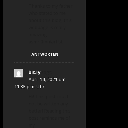
Thanks to my father
who stated to me
about this blog, this
webpage is really
amazing.
asmr 0mniartist
ANTWORTEN
bit.ly
sagt:
April 14, 2021 um
11:38 p.m. Uhr
Hi! This post could
not be written any
better! Reading this
post reminds me of
my