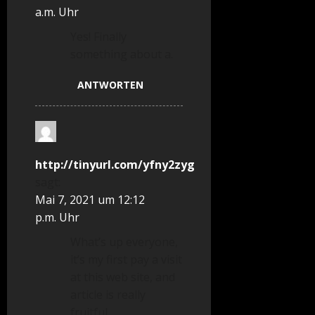
a.m. Uhr
Yes! Finally
something about a.
ANTWORTEN
http://tinyurl.com/yfny2zyg
sagt:
Mai 7, 2021 um 12:12
p.m. Uhr
What’s up everyone,
it’s my first pay a visit
at this web site, and
article is really
fruitful