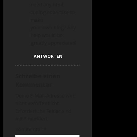
need any html
coding expertise to
make
your own blog? Any
help would be
greatly appreciated!
ANTWORTEN
Schreibe einen
Kommentar
Deine E-Mail-Adresse wird
nicht veröffentlicht.
Erforderliche Felder sind
mit
*
markiert
Kommentar
*