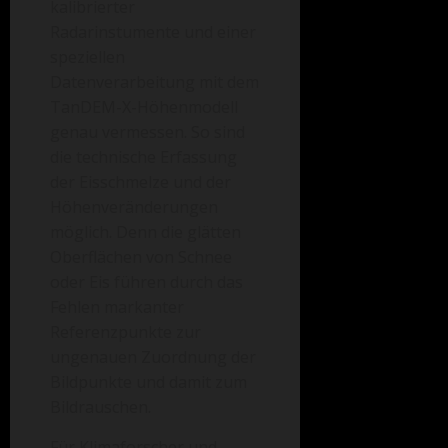
kalibrierter
Radarinstumente und einer
speziellen
Datenverarbeitung mit dem
TanDEM-X-Höhenmodell
genau vermessen. So sind
die technische Erfassung
der Eisschmelze und der
Höhenveränderungen
möglich. Denn die glätten
Oberflächen von Schnee
oder Eis führen durch das
Fehlen markanter
Referenzpunkte zur
ungenauen Zuordnung der
Bildpunkte und damit zum
Bildrauschen.
Für Klimaforscher und