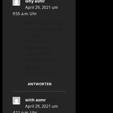
why asmr
sagt:
April 29, 2021 um
9:55 a.m. Uhr
Good way of telling,
and good paragraph
to obtain
information
regarding my
presentation
subject, which i am
going to
deliver in college.
ANTWORTEN
with asmr
sagt:
April 29, 2021 um
4:11 p.m. Uhr