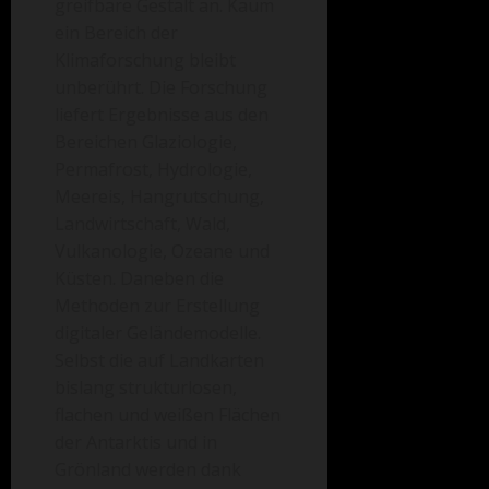
greifbare Gestalt an. Kaum
ein Bereich der
Klimaforschung bleibt
unberührt. Die Forschung
liefert Ergebnisse aus den
Bereichen Glaziologie,
Permafrost, Hydrologie,
Meereis, Hangrutschung,
Landwirtschaft, Wald,
Vulkanologie, Ozeane und
Küsten. Daneben die
Methoden zur Erstellung
digitaler Geländemodelle.
Selbst die auf Landkarten
bislang strukturlosen,
flachen und weißen Flächen
der Antarktis und in
Grönland werden dank