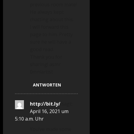
previous room mate!
He always kept
chatting about this.
I will forward this
page to him. Pretty
sure he will have a
good read.
Thank you for
sharing! asmr
0mniartist
ANTWORTEN
http://bit.ly/
sagt:
April 16, 2021 um
5:10 a.m. Uhr
You’ve made some