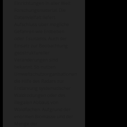
Einrichtungen in aller Welt
Forschungsmaterial. Die
Datenvielfalt liefert
Aufschluss über mögliche
Gefahren wie Erdbeben
oder Tsunamis. Auch der
Einsatz zur Beobachtung
geostruktureller
Veränderungen sind
bekannt. So nutzen
Umweltschutzorganisationen
die Hilfe des Radars zur
Entlarvung systematischer
Waldrodungen oder des
illegalen Abbaus von
Waldflächen. Aufgrund der
enormen Biomasse und der
Menge der