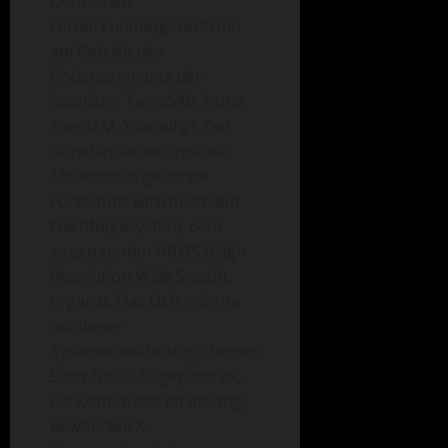
Deutschen
Fernerkundungszentrum
am Betrieb des
Bodensegments der
Satelliten TerraSAR-X und
TanDEM-X beteiligt. Der
ohnehin als technischer
Meilenstein geltende
Fortschritt wird durch ein
Nachfolgesystem, dem
sogenannten HRWS (High
Resolution Wide Swath),
ergänzt. Das DLR
möchte
mit dieser
Systemerweiterung, dessen
Start für 2022 geplant ist,
die Kontinuität im bislang
bewährten X-