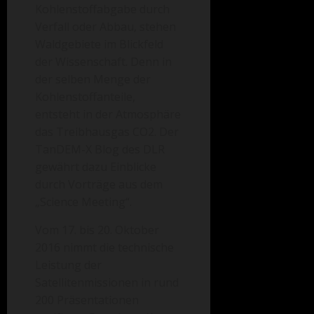
Kohlenstoffabgabe durch
Verfall oder Abbau, stehen
Waldgebiete im Blickfeld
der Wissenschaft. Denn in
der selben Menge der
Kohlenstoffanteile,
entsteht in der Atmosphäre
das Treibhausgas CO2. Der
TanDEM-X Blog des DLR
gewährt dazu Einblicke
durch Vorträge aus dem
„Science Meeting“.
Vom 17. bis 20. Oktober
2016 nimmt die technische
Leistung der
Satellitenmissionen in rund
200 Präsentationen