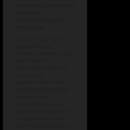
Vermessungstechnologie
setzt in der
Klimaforschung einen
Wendepunkt.
Beobachtungen über
geografische und
klimatische Veränderungen
haben dank der
datenreichen Vielfalt, die
sich durch die
Satellitenmission beider
technischen Multitalente
ergeben, eine auf
internationaler Ebene
positive Resonanz erreicht.
Die gesammelten Daten
liefern wissenschaftlichen