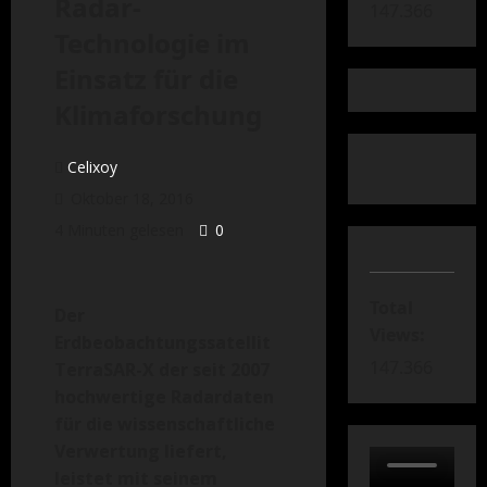
Radar-
147.366
Technologie im
Einsatz für die
Klimaforschung
Celixoy
Oktober 18, 2016
4 Minuten gelesen
0
Total
Der
Views:
Erdbeobachtungssatellit
147.366
TerraSAR-X der seit 2007
hochwertige Radardaten
für die wissenschaftliche
Verwertung liefert,
leistet mit seinem