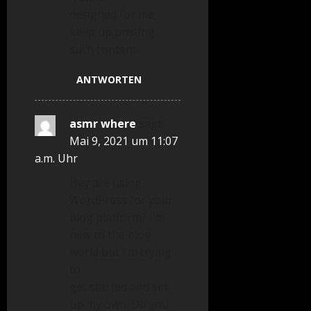
designed for me,
keep up posting
such content.
ANTWORTEN
asmr where
sagt:
Mai 9, 2021 um 11:07
a.m. Uhr
Hey are using
WordPress for your
blog platform? I’m
new to the blog
world but I’m trying
to
get started and set
up my own. Do you