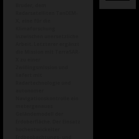
Bruder, dem
Radarsatelliten TanDEM-
X, eine für die
Klimaforschung
inzwischen unersetzliche
Arbeit. Letzterer ergänzt
die Mission mit TerraSAR-
X zu einer
Zwillingsmission und
liefert mit
Radartechnologie und
autonomer
Navigationskontrolle ein
metergenaues
Geländemodell der
Erdoberfläche. Der Einsatz
hochentwickelter
Erdbeobachtungs- und