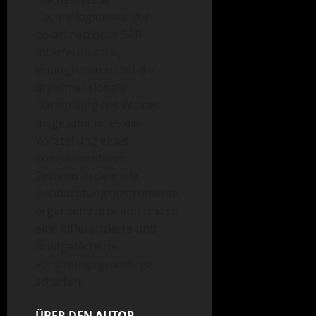
Technologien wie der
polarimetrische SAR-
Interferometrie,
ermöglichen selbst die
dreidimensionale
Darstellung des Waldes.
Insgesamt ist es die
Vorstellung eines
komplementären
Systems,in dem alle
Beobachtungsinstrumente
ergänzend arbeiten und so
eine differenzierte und
breitgefächerte
Forschungsgrundlage
schaffen.
ÜBER DEN AUTOR