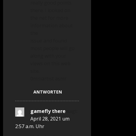
really good points
there. I looked on
the net for more
information about
the
issue and found
most people will go
along with your
views on this web
site.
0mniartist asmr
ANTWORTEN
gamefly there
sagt:
April 28, 2021 um
2:57 a.m. Uhr