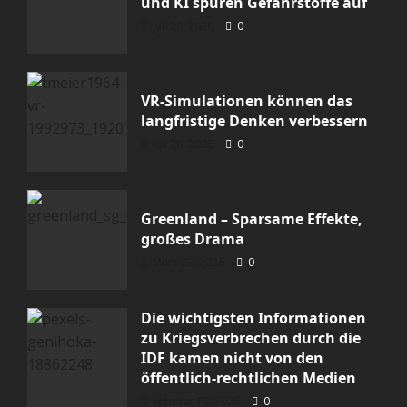
und KI spüren Gefahrstoffe auf
Juli 28, 2026
0
Uncategorized
Greenland – Sparsame Effekte,
VR-Simulationen können das
großes Drama
langfristige Denken verbessern
Juli 28, 2026
0
Halil1984
März 23, 2026
0
Greenland – Sparsame Effekte,
großes Drama
Meinung
Politik
März 23, 2026
0
Die wichtigsten Informationen zu
Kriegsverbrechen durch die IDF
Die wichtigsten Informationen
kamen nicht von den öffentlich-
zu Kriegsverbrechen durch die
IDF kamen nicht von den
rechtlichen Medien
öffentlich-rechtlichen Medien
Halil1984
Februar 19, 2026
0
Februar 19, 2026
0