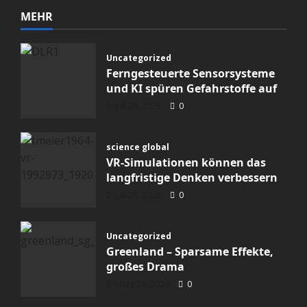
MEHR
Uncategorized
Ferngesteuerte Sensorsysteme
und KI spüren Gefahrstoffe auf
Juli 28, 2026
0
science global
VR-Simulationen können das
langfristige Denken verbessern
Juli 28, 2026
0
Uncategorized
Greenland – Sparsame Effekte,
großes Drama
März 23, 2026
0