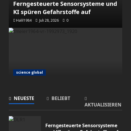
Ferngesteuerte Sensorsysteme und
KI spüren Gefahrstoffe auf
Halil1984
Juli 28, 2026
0
science global
VR-Simulationen können das
langfristige Denken verbessern
NEUESTE
BELIEBT
Halil1984
Juli 28, 2026
0
AKTUALISIEREN
Ferngesteuerte Sensorsysteme