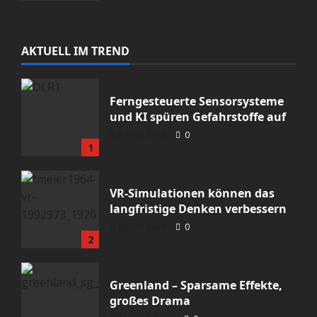
AKTUELL IM TREND
Ferngesteuerte Sensorsysteme
und KI spüren Gefahrstoffe auf
Meinung
Uncategorized
Juli 28, 2026
0
1
Israelismus ist der neue Islamhass
Halil1984
Januar 29, 2026
0
VR-Simulationen können das
langfristige Denken verbessern
Juli 28, 2026
0
2
Greenland – Sparsame Effekte,
großes Drama